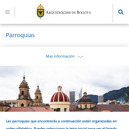
Pasar
al
contenido
principal
Parroquias
Mas información
Las parroquias que encontrarás a continuación están organizadas en
orden alfabético. Puedes seleccionar la letra inicial para ver el listado