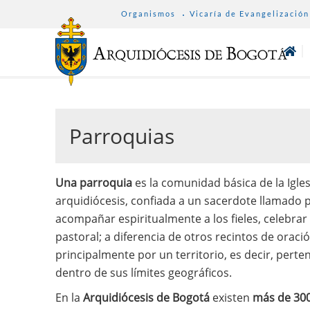
SUB
Pasar
Organismos
Vicaría de Evangelización
MENU
al
ARCHDIOCESE
contenido
principal
Parroquias
Una parroquia
es la comunidad básica de la Igles
arquidiócesis, confiada a un sacerdote llamado p
acompañar espiritualmente a los fieles, celebrar
pastoral; a diferencia de otros recintos de oraci
principalmente por un territorio, es decir, perten
dentro de sus límites geográficos.
En la
Arquidiócesis de Bogotá
existen
más de 300