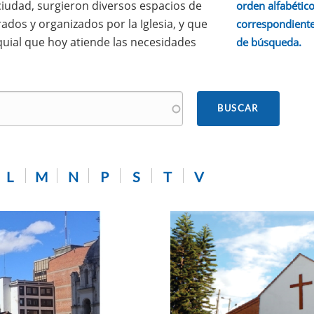
 ciudad, surgieron diversos espacios de
orden alfabético.
ados y organizados por la Iglesia, y que
correspondiente
quial que hoy atiende las necesidades
de búsqueda.
L
M
N
P
S
T
V