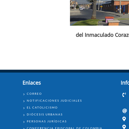
del Inmaculado Coraz
Enlaces
Inf
ENLACES
CORREO
NOTIFICACIONES JUDICIALES
EL CATOLICISMO
DIÓCESIS URBANAS
PERSONAS JURÍDICAS
CONFERENCIA EPISCOPAL DE COLOMBIA